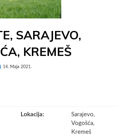
TE, SARAJEVO,
ĆA, KREMEŠ
osted
by
14. Maja 2021.
AdM3Es
n
Lokacija:
Sarajevo,
Vogošća,
Kremeš