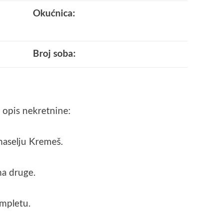
Okućnica:
Broj soba:
 opis nekretnine:
naselju Kremeš.
na druge.
ompletu.