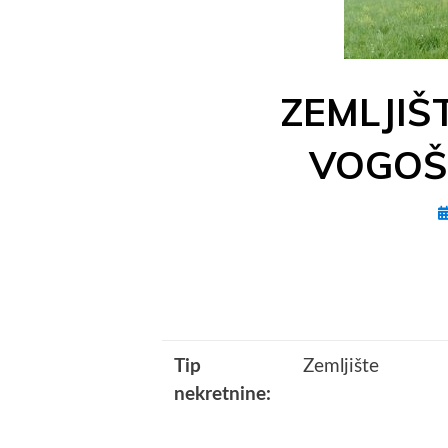
ZEMLJIŠ
VOGOŠ
P
o
Tip
Zemljište
nekretnine: