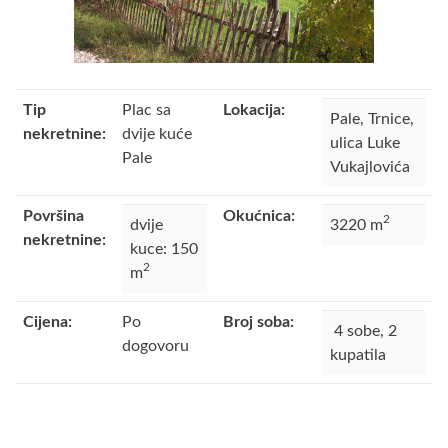
Tip
Plac sa
Lokacija:
Pale, Trnice,
nekretnine:
dvije kuće
ulica Luke
Pale
Vukajlovića
Površina
Okućnica:
2
dvije
3220 m
nekretnine:
kuce: 150
2
m
Cijena:
Po
Broj soba:
4 sobe, 2
dogovoru
kupatila