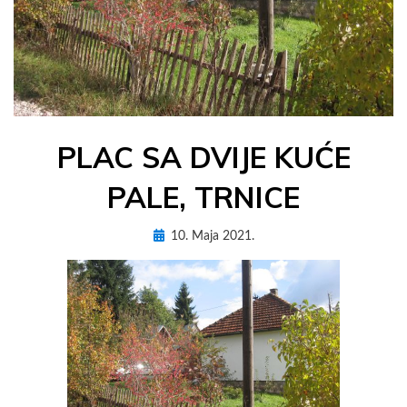
PLAC SA DVIJE KUĆE
PALE, TRNICE
Posted
by
10. Maja 2021.
AdM3Es
on