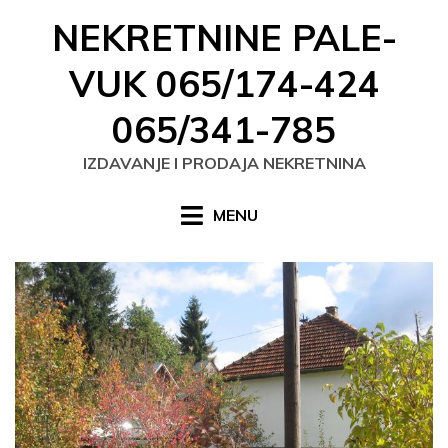
Skip
NEKRETNINE PALE-
to
content
VUK 065/174-424
065/341-785
IZDAVANJE I PRODAJA NEKRETNINA
MENU