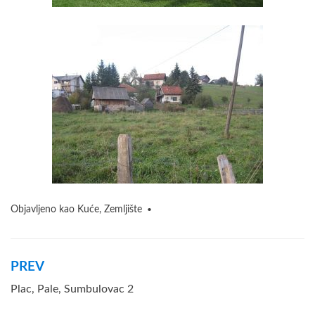
Objavljeno kao
Kuće
,
Zemljište
Navigacija
PREV
članaka
Plac, Pale, Sumbulovac 2