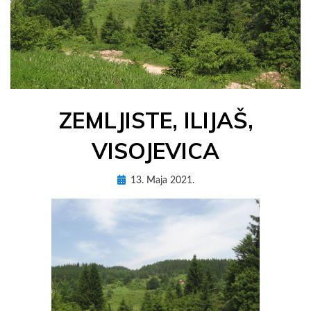
ZEMLJISTE, ILIJAŠ,
VISOJEVICA
Posted
by
13. Maja 2021.
AdM3Es
on