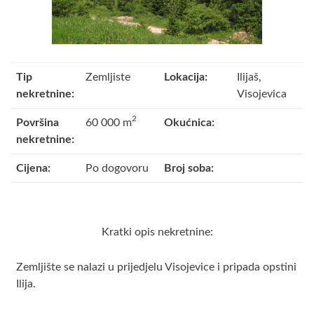
Tip
Zemljiste
Lokacija:
Ilijaš,
nekretnine:
Visojevica
2
Površina
60 000 m
Okućnica:
nekretnine:
Cijena:
Po dogovoru
Broj soba:
Kratki opis nekretnine:
Zemljište se nalazi u prijedjelu Visojevice i pripada opstini
Ilija.