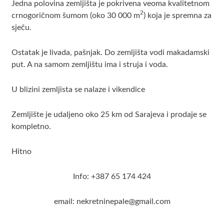
Jedna polovina zemljišta je pokrivena veoma kvalitetnom
2
crnogoričnom šumom (oko 30 000 m
) koja je spremna za
sječu.
Ostatak je livada, pašnjak. Do zemljišta vodi makadamski
put. A na samom zemljištu ima i struja i voda.
U blizini zemljista se nalaze i vikendice
Zemljište je udaljeno oko 25 km od Sarajeva i prodaje se
kompletno.
Hitno
Info: +387 65 174 424
email: nekretninepale@gmail.com