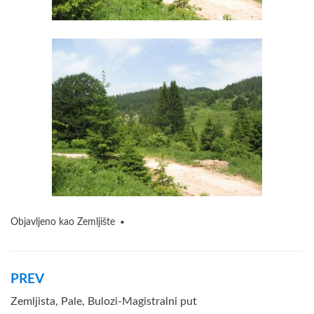
Objavljeno kao
Zemljište
Navigacija
PREV
članaka
Zemljista, Pale, Bulozi-Magistralni put