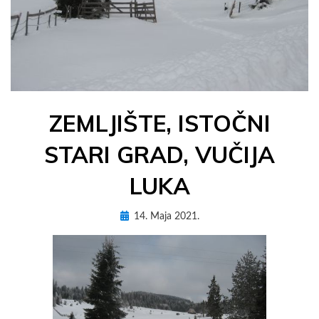
ZEMLJIŠTE, ISTOČNI
STARI GRAD, VUČIJA
LUKA
Posted
by
14. Maja 2021.
AdM3Es
on