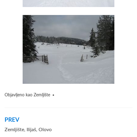
Objavljeno kao
Zemljište
Navigacija
PREV
članaka
Zemljište, Ilijaš, Olovo