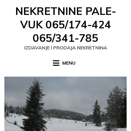
Skip
NEKRETNINE PALE-
to
content
VUK 065/174-424
065/341-785
IZDAVANJE I PRODAJA NEKRETNINA
MENU