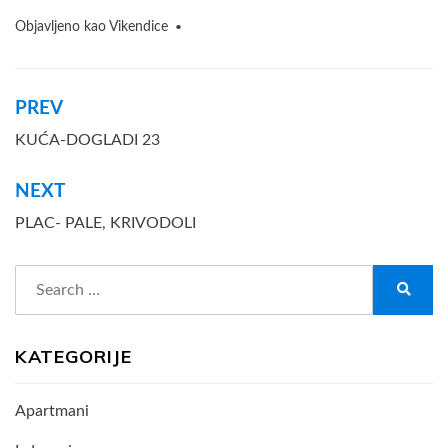
Objavljeno kao
Vikendice
Navigacija
PREV
članaka
KUĆA-DOGLADI 23
NEXT
PLAC- PALE, KRIVODOLI
Search
for:
Search
KATEGORIJE
Apartmani