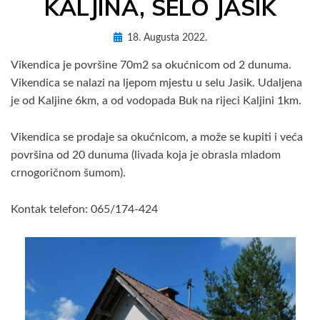
KALJINA, SELO JASIK
Posted
by
18. Augusta 2022.
AdM3Es
on
Vikendica je površine 70m2 sa okućnicom od 2 dunuma.
Vikendica se nalazi na ljepom mjestu u selu Jasik. Udaljena
je od Kaljine 6km, a od vodopada Buk na rijeci Kaljini 1km.
Vikendica se prodaje sa okućnicom, a može se kupiti i veća
površina od 20 dunuma (livada koja je obrasla mladom
crnogoričnom šumom).
Kontak telefon: 065/174-424