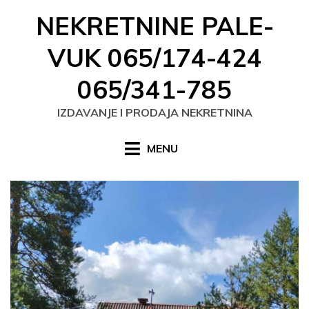
Skip
NEKRETNINE PALE-
to
content
VUK 065/174-424
065/341-785
IZDAVANJE I PRODAJA NEKRETNINA
MENU