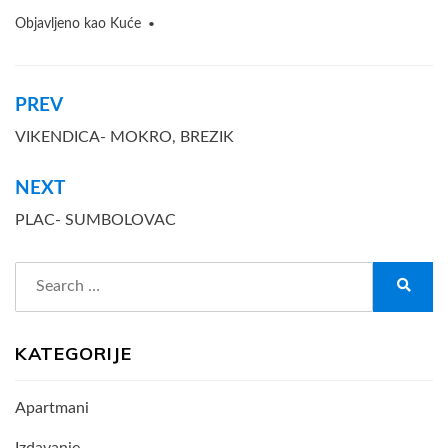
Objavljeno kao
Kuće
Navigacija
PREV
članaka
VIKENDICA- MOKRO, BREZIK
NEXT
PLAC- SUMBOLOVAC
Search
for:
Search
KATEGORIJE
Apartmani
Izdavanje