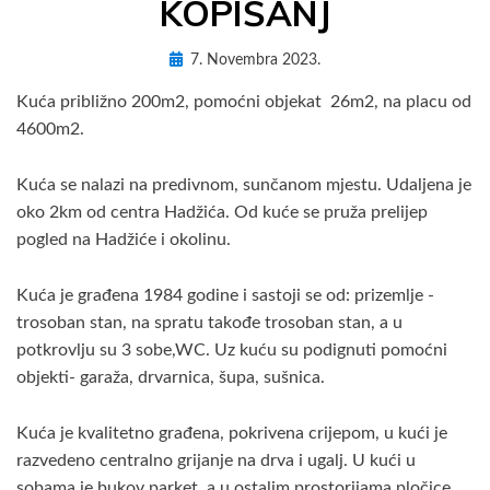
KOPIŠANJ
Posted
by
7. Novembra 2023.
AdM3Es
on
Kuća približno 200m2, pomoćni objekat 26m2, na placu od
4600m2.
Kuća se nalazi na predivnom, sunčanom mjestu. Udaljena je
oko 2km od centra Hadžića. Od kuće se pruža prelijep
pogled na Hadžiće i okolinu.
Kuća je građena 1984 godine i sastoji se od: prizemlje -
trosoban stan, na spratu takođe trosoban stan, a u
potkrovlju su 3 sobe,WC. Uz kuću su podignuti pomoćni
objekti- garaža, drvarnica, šupa, sušnica.
Kuća je kvalitetno građena, pokrivena crijepom, u kući je
razvedeno centralno grijanje na drva i ugalj. U kući u
sobama je bukov parket, a u ostalim prostorijama pločice.