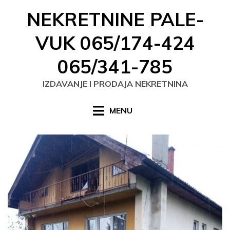
Skip
NEKRETNINE PALE-
to
content
VUK 065/174-424
065/341-785
IZDAVANJE I PRODAJA NEKRETNINA
MENU