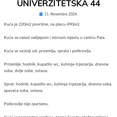
UNIVERZITETSKA 44
Posted
by
11. Novembra 2024.
AdM3Es
on
Kuća je 220m2 površine, na placu 490m2.
Kuća se nalazi nalijepom i mirnom mjestu u centru Pala.
Kuća se sastoji od: prizemlja, sprata i potkrovlja.
Prizemlje: hodnik, kupatilo wc, kuhinja-trpezarija, dnevna
soba, dvije sobe, ostava.
Sprat: hodnik, kupatilo wc, kuhinja-trpezarija, dnevna soba,
spavaća soba, ostava.
Potkrovlje nije završeno.