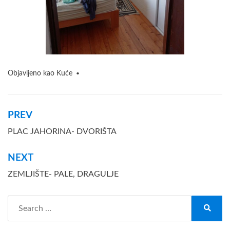
Objavljeno kao
Kuće
Navigacija
PREV
članaka
PLAC JAHORINA- DVORIŠTA
NEXT
ZEMLJIŠTE- PALE, DRAGULJE
Search
for:
Search