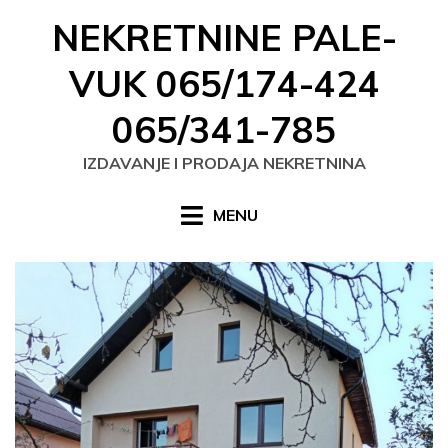
Skip
NEKRETNINE PALE-
to
content
VUK 065/174-424
065/341-785
IZDAVANJE I PRODAJA NEKRETNINA
MENU