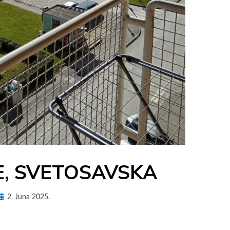
E, SVETOSAVSKA
Posted
by
2. Juna 2025.
AdM3Es
on